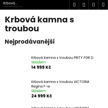
K
Přejít
Krbová
Hledat
Náku
M
Přihlášen
na
kamna
o
www.kamnadecin.cz
Děčín
obsah
Zpět
Zpět
košík
š
Krbová kamna s
í
C
troubou
k
o
p
Nejprodávanější
o
t
ř
Krbová kamna s troubou PRITY FGR D
Skladem
e
14 999 Kč
b
u
j
Krbová kamna s troubou VICTORIA
Regina F-w
e
Skladem
t
24 999 Kč
e
n