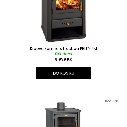
r
o
d
u
k
t
ů
Krbová kamna s troubou PRITY FM
Skladem
8 999 Kč
DO KOŠÍKU
Kód:
170