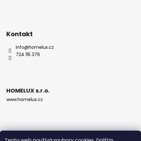
Kontakt
info
@
homelux.cz
724 115 376
HOMELUX s.r.o.
www.homelux.cz
Tento web používá soubory cookies. Dalším