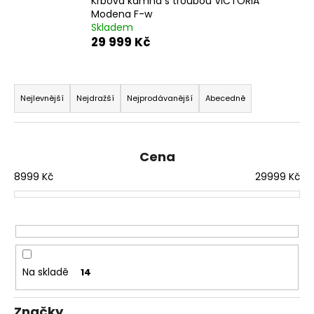
Krbová kamna s troubou VICTORIA
a
Modena F-w
Skladem
j
29 999 Kč
í
t
Ř
?
a
Nejlevnější
Nejdražší
Nejprodávanější
Abecedně
z
e
n
Cena
HLEDAT
í
8999
Kč
29999
Kč
p
r
D
o
o
d
p
u
o
Na skladě
14
k
r
t
u
Značky