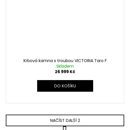
Krbová kamna s troubou VICTORIA Taro F
Skladem
26 999 Kč
DO KOŠÍKU
NAČÍST DALŠÍ 2
S