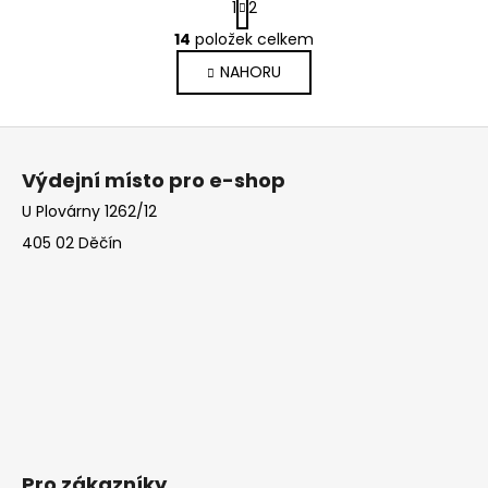
1
2
t
O
r
14
položek celkem
v
á
NAHORU
l
n
k
á
o
d
Z
v
a
á
á
c
Výdejní místo pro e-shop
n
p
í
í
U Plovárny 1262/12
p
a
r
405 02 Děčín
t
v
í
k
y
v
ý
p
i
s
u
Pro zákazníky