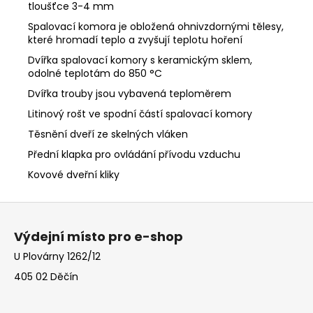
tloušťce 3-4 mm
Spalovací komora je obložená ohnivzdornými tělesy,
které hromadí teplo a zvyšují teplotu hoření
Dvířka spalovací komory s keramickým sklem,
odolné teplotám do 850 °C
Dvířka trouby jsou vybavená teploměrem
Litinový rošt ve spodní částí spalovací komory
Těsnění dveří ze skelných vláken
Přední klapka pro ovládání přívodu vzduchu
Kovové dveřní kliky
Z
á
Výdejní místo pro e-shop
p
U Plovárny 1262/12
a
405 02 Děčín
t
í