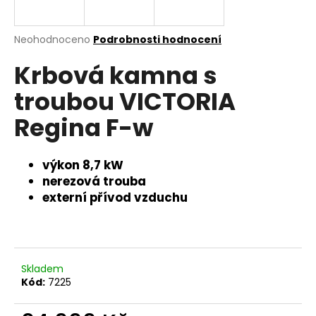
a
j
Průměrné
Neohodnoceno
Podrobnosti hodnocení
í
hodnocení
Krbová kamna s
produktu
t
je
?
troubou VICTORIA
0,0
z
Regina F-w
5
hvězdiček.
výkon 8,7 kW
HLEDAT
nerezová trouba
externí přívod vzduchu
D
o
p
o
Skladem
Kód:
7225
r
u