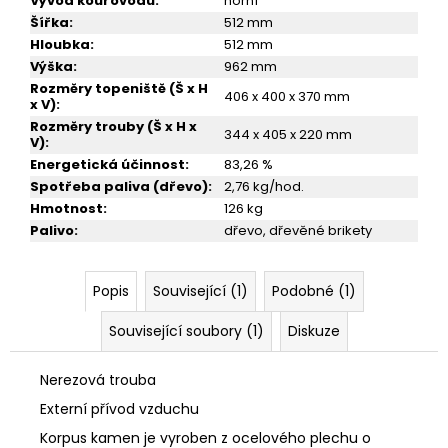
Vývod kouřovodu
:
horní
Šířka
:
512 mm
Hloubka
:
512 mm
Výška
:
962 mm
Rozměry topeniště (Š x H
406 x 400 x 370 mm
x V)
:
Rozměry trouby (Š x H x
344 x 405 x 220 mm
V)
:
Energetická účinnost
:
83,26 %
Spotřeba paliva (dřevo)
:
2,76 kg/hod.
Hmotnost
:
126 kg
Palivo
:
dřevo, dřevěné brikety
Popis
Související (1)
Podobné (1)
Související soubory (1)
Diskuze
Nerezová trouba
Externí přívod vzduchu
Korpus kamen je vyroben z ocelového plechu o