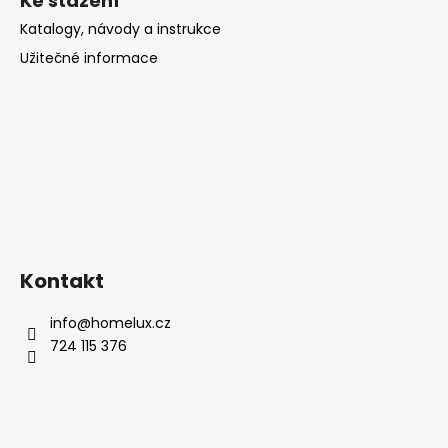
Ke stažení
Katalogy, návody a instrukce
Užitečné informace
Kontakt
info
@
homelux.cz
724 115 376