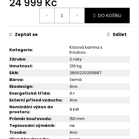
24 999 Kč
č
u
Měrná
j
DO KOŠÍKU
cena:
e
m
e
Zeptat se
Sdílet
Krbová kamna s
Kategorie
:
troubou
SPORÁK
NA
Záruka
:
2 roky
TUHÁ
Hmotnost
:
126 kg
PALIVA
EAN
:
3800220255887
VICTORIA
VIKI
Barva
:
černá
LUX
Ekodesign
:
Ano
19
Energetická třída
:
A+
999
Externí přívod vzduchu
:
Ano
Kč
Nominální výkon do
9 kW
prostoru
:
Průměr kouřovodu
:
150 mm
Teplovodní výměník
:
ne
Trouba
:
Ano