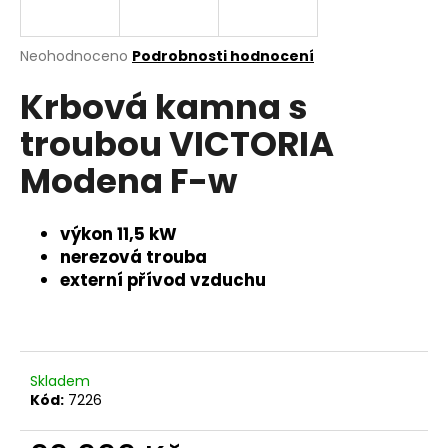
a
j
Průměrné
Neohodnoceno
Podrobnosti hodnocení
í
hodnocení
Krbová kamna s
produktu
t
je
?
troubou VICTORIA
0,0
z
Modena F-w
5
hvězdiček.
výkon 11,5 kW
HLEDAT
nerezová trouba
externí přívod vzduchu
D
o
p
o
Skladem
Kód:
7226
r
u