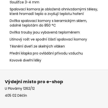
tloušťce 3-4 mm
Spalovací komora je obložená ohnivzdornými tělesy,
které hromadí teplo a zvyšují teplotu hoření
Dvířka spalovací komory s keramickým sklem,
odolné teplotám do 850 °C
Dvířka trouby jsou vybavená teploměrem
Litinový rošt ve spodní částí spalovací komory
Těsnění dveří ze skelných vláken
Přední klapka pro ovládání přívodu vzduchu
Kovové dveřní kliky
Z
á
Výdejní místo pro e-shop
p
U Plovárny 1262/12
a
405 02 Děčín
t
í