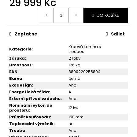
29 999 Kč
č
u
Měrná
j
DO KOŠÍKU
cena:
e
m
e
Zeptat se
Sdílet
Krbová kamna s
Kategorie
:
troubou
SPORÁK
NA
Záruka
:
2 roky
TUHÁ
Hmotnost
:
126 kg
PALIVA
EAN
:
3800220255894
PRITY
GT
Barva
:
černá
FS
Ekodesign
:
Ano
S
Energetická třída
:
A
DR,
BURGUNDY,
Externí přívod vzduchu
:
Ano
PRAVÁ
Nominální výkon do
12 kw
prostoru
:
26
Průměr kouřovodu
:
150 mm
999
Kč
Teplovodní výměník
:
ne
Trouba
:
Ano