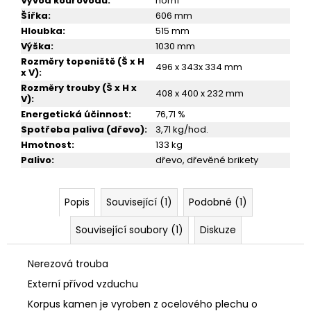
Vývod kouřovodu
:
horní
Šířka
:
606 mm
Hloubka
:
515 mm
Výška
:
1030 mm
Rozměry topeniště (Š x H
496 x 343x 334 mm
x V)
:
Rozměry trouby (Š x H x
408 x 400 x 232 mm
V)
:
Energetická účinnost
:
76,71 %
Spotřeba paliva (dřevo)
:
3,71 kg/hod.
Hmotnost
:
133 kg
Palivo
:
dřevo, dřevěné brikety
Popis
Související (1)
Podobné (1)
Související soubory (1)
Diskuze
Nerezová trouba
Externí přívod vzduchu
Korpus kamen je vyroben z ocelového plechu o