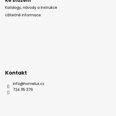
Ke stažení
Katalogy, návody a instrukce
Užitečné informace
Kontakt
info
@
homelux.cz
724 115 376