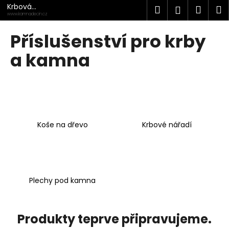
K
Přejít
Krbová
Hledat
Náku
M
Přihlášen
na
kamna
o
www.kamnadecin.cz
Děčín
obsah
Zpět
Zpět
košík
š
Příslušenství pro krby
í
C
a kamna
k
o
p
o
t
ř
Koše na dřevo
Krbové nářadí
e
b
u
j
Plechy pod kamna
e
t
e
Produkty teprve připravujeme.
n