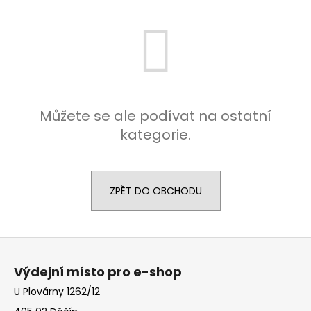
a
j
í
t
?
Můžete se ale podívat na ostatní
kategorie.
HLEDAT
ZPĚT DO OBCHODU
D
o
Z
p
á
o
Výdejní místo pro e-shop
p
r
U Plovárny 1262/12
u
a