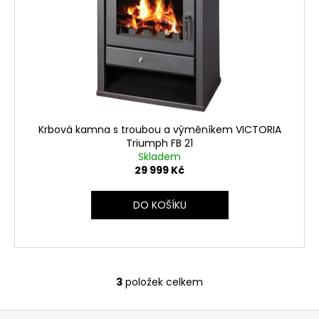
Krbová kamna s troubou a výměníkem VICTORIA
Triumph FB 21
Skladem
29 999 Kč
DO KOŠÍKU
3
položek celkem
O
v
Z