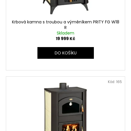
k
t
ů
Krbová kamna s troubou a výměníkem PRITY FG W18
R
Skladem
19 999 Kč
DO KOŠÍKU
Kód:
165