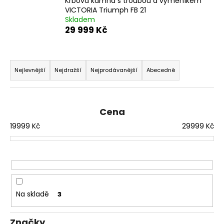
Krbová kamna s troubou a výměníkem
a
VICTORIA Triumph FB 21
Skladem
j
29 999 Kč
í
t
Ř
?
a
Nejlevnější
Nejdražší
Nejprodávanější
Abecedně
z
e
n
Cena
HLEDAT
í
19999
Kč
29999
Kč
p
r
D
o
o
d
p
u
o
Na skladě
3
k
r
t
u
Značky