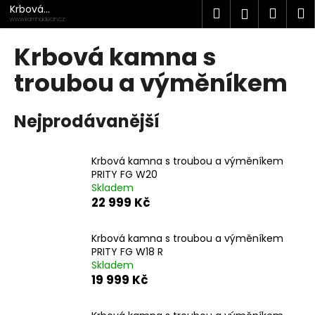
K
Přejít
Krbová
Hledat
Náku
M
Přihlášen
na
kamna
o
www.kamnadecin.cz
Děčín
obsah
Zpět
Zpět
košík
š
Krbová kamna s
í
C
troubou a výměníkem
k
o
p
Nejprodávanější
o
t
Krbová kamna s troubou a výměníkem
ř
PRITY FG W20
e
Skladem
b
22 999 Kč
u
j
Krbová kamna s troubou a výměníkem
PRITY FG W18 R
e
Skladem
t
19 999 Kč
e
n