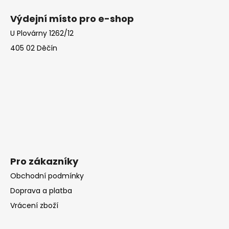
l
á
á
Výdejní místo pro e-shop
d
p
a
U Plovárny 1262/12
a
c
405 02 Děčín
t
í
í
p
r
v
k
y
v
ý
p
i
Pro zákazníky
s
Obchodní podmínky
u
Doprava a platba
Vrácení zboží