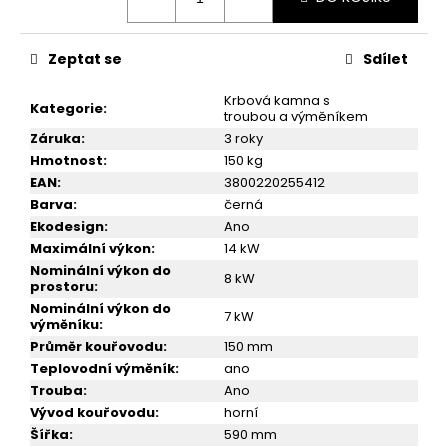
č
u
j
Zeptat se
Sdílet
e
m
Krbová kamna s
Kategorie
:
e
troubou a výměníkem
Záruka
:
3 roky
Hmotnost
:
150 kg
KRBOVÁ
EAN
:
3800220255412
KAMNA
VICTORIA
Barva
:
černá
RAY
Ekodesign
:
Ano
10
Maximální výkon
:
14 kW
999
Nominální výkon do
8 kW
Kč
prostoru
:
Nominální výkon do
7 kW
výměníku
:
Průměr kouřovodu
:
150 mm
Teplovodní výměník
:
ano
Trouba
:
Ano
Vývod kouřovodu
:
horní
Šířka
:
590 mm