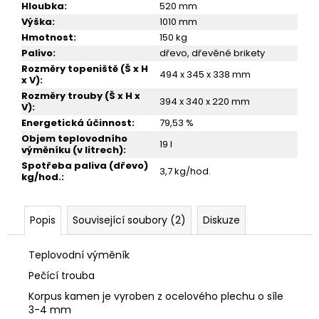
Hloubka
:
520 mm
Výška
:
1010 mm
Hmotnost
:
150 kg
Palivo
:
dřevo, dřevěné brikety
Rozměry topeniště (Š x H
494 x 345 x 338 mm
x V)
:
Rozměry trouby (Š x H x
394 x 340 x 220 mm
V)
:
Energetická účinnost
:
79,53 %
Objem teplovodního
19 l
výměníku (v litrech)
:
Spotřeba paliva (dřevo)
3,7 kg/hod.
kg/hod.
:
Popis
Související soubory (2)
Diskuze
Teplovodní výměník
Pečící trouba
Korpus kamen je vyroben z ocelového plechu o síle
3-4 mm