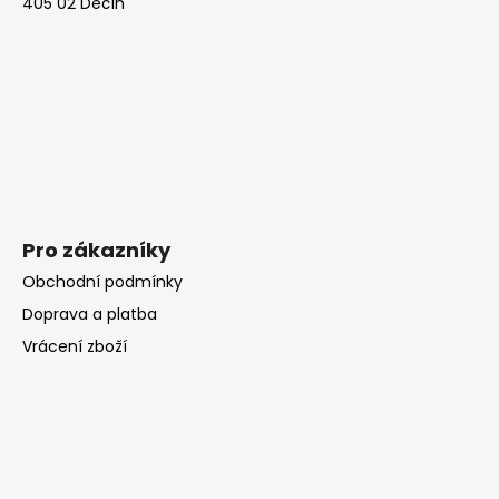
405 02 Děčín
t
í
Pro zákazníky
Obchodní podmínky
Doprava a platba
Vrácení zboží