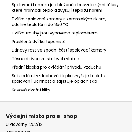
Spalovací komora je obložená ohnivzdornými tělesy,
které hromadí teplo a zvyšují teplotu hoření
Dvířka spalovací komory s keramickým sklem,
odolné teplotám do 850 °C
Dvířka trouby jsou vybavená teploměrem
Prosklená dvířka topeniště
Litinový rošt ve spodní částí spalovací komory
Těsnění dveří ze skelných vláken
Přední klapka pro ovládání přívodu vzduchu
Sekundární vzduchová klapka zvyšuje teplotu
spalování, účinnost a zajišťuje oplach skla
Kovové dveřní kliky
Z
á
Výdejní místo pro e-shop
p
U Plovárny 1262/12
a