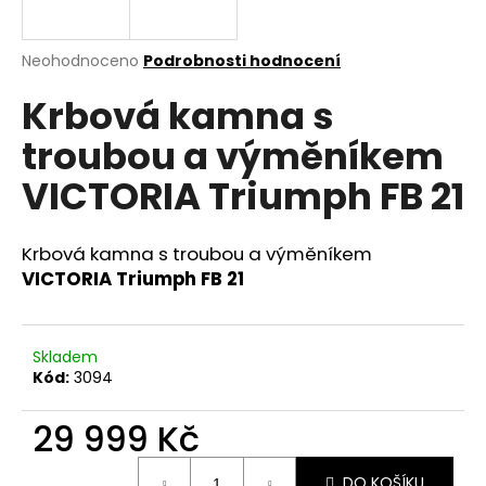
a
j
Průměrné
Neohodnoceno
Podrobnosti hodnocení
í
hodnocení
Krbová kamna s
produktu
t
je
?
troubou a výměníkem
0,0
z
VICTORIA Triumph FB 21
5
hvězdiček.
Krbová kamna s troubou a výměníkem
HLEDAT
VICTORIA Triumph FB 21
D
Skladem
o
Kód:
3094
p
o
29 999 Kč
r
u
Měrná
DO KOŠÍKU
cena: