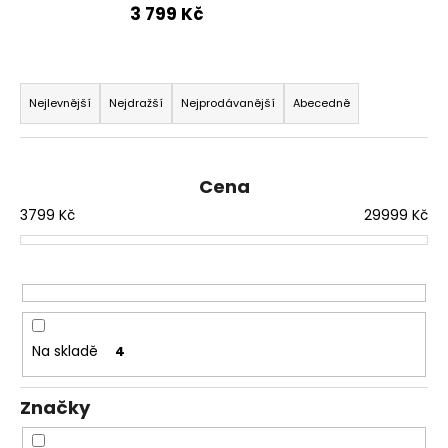
3 799 Kč
a
j
í
Ř
t
a
Nejlevnější
Nejdražší
Nejprodávanější
Abecedně
?
z
e
n
Cena
í
3799
Kč
29999
Kč
p
HLEDAT
r
o
d
D
u
o
Na skladě
4
p
k
o
t
r
Značky
ů
u