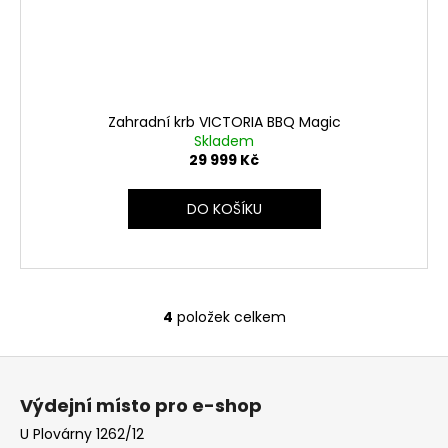
Zahradní krb VICTORIA BBQ Magic
Skladem
29 999 Kč
DO KOŠÍKU
4
položek celkem
O
v
Z
l
á
á
Výdejní místo pro e-shop
d
p
a
U Plovárny 1262/12
a