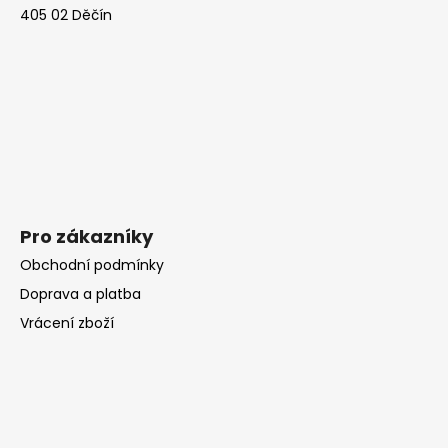
c
405 02 Děčín
t
í
í
p
r
v
k
y
v
ý
p
i
Pro zákazníky
s
Obchodní podmínky
u
Doprava a platba
Vrácení zboží