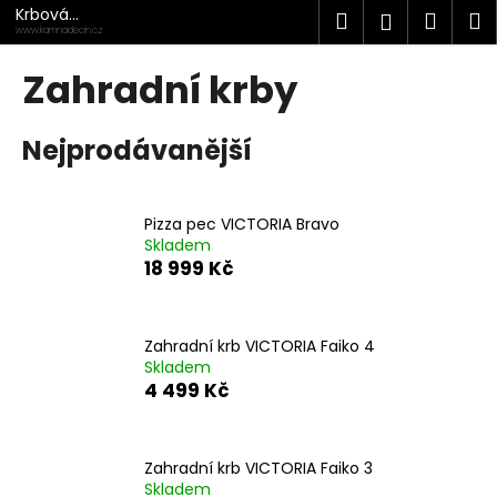
K
Přejít
Krbová
Hledat
Náku
M
Přihlášen
na
kamna
o
www.kamnadecin.cz
Děčín
obsah
Zpět
Zpět
košík
š
Zahradní krby
í
C
k
Nejprodávanější
o
p
o
Pizza pec VICTORIA Bravo
t
Skladem
ř
18 999 Kč
e
b
u
Zahradní krb VICTORIA Faiko 4
Skladem
j
4 499 Kč
e
t
e
Zahradní krb VICTORIA Faiko 3
n
Skladem