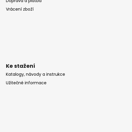
č
Doprava a platba
u
Vrácení zboží
j
e
m
e
KRBOVÁ
KAMNA
VICTORIA
Ke stažení
TRIUMPH
16
Katalogy, návody a instrukce
999
Užitečné informace
Kč