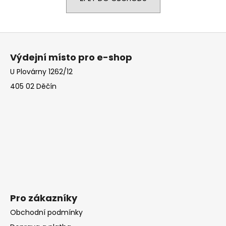
a
j
Z
í
á
t
Výdejní místo pro e-shop
p
?
U Plovárny 1262/12
a
405 02 Děčín
t
í
HLEDAT
D
o
p
o
Pro zákazníky
r
Obchodní podmínky
u