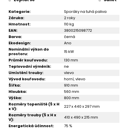
č
u
Kategorie
:
Sporáky na tuhá paliva
j
Záruka
:
2 roky
e
Hmotnost
:
110 kg
m
EAN
:
3800215098772
e
Barva
:
černá
Ekodesign
:
Ano
KRBOVÁ
Nominální výkon do
15 kW
KAMNA
prostoru
:
S
Průměr kouřovodu
:
130 mm
TROUBOU
Teplovodní výměník
:
ne
A
Umístění trouby
:
vlevo
VÝMĚNÍKEM
PRITY
Vývod kouřovodu
:
horní, vlevo
FG
Šířka
:
910 mm
W20
Hloubka
:
560 mm
22
Výška
:
800 mm
999
Rozměry topeniště (Š x H
Kč
227 x 440 x 297 mm
x V)
:
Rozměry trouby (Š x H x
410 x 490 x 215 mm
V)
:
Energetická účinnost
:
75 %