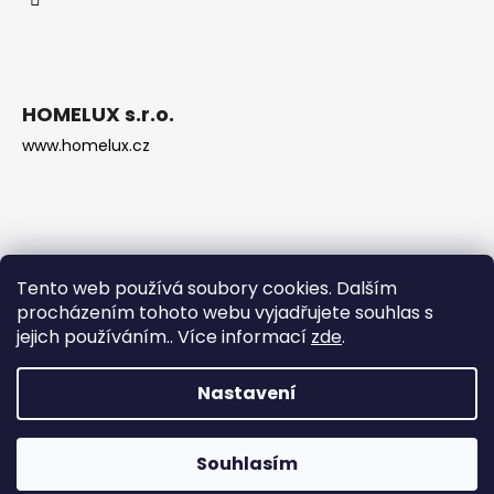
HOMELUX s.r.o.
www.homelux.cz
Tento web používá soubory cookies. Dalším
procházením tohoto webu vyjadřujete souhlas s
jejich používáním.. Více informací
zde
.
Nastavení
Vytvořil Shoptet
Copyright 2026
Krbová kamna Děčín
. Všechna práva
Souhlasím
vyhrazena.