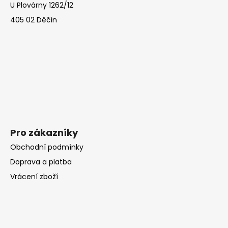
U Plovárny 1262/12
a
405 02 Děčín
t
í
Pro zákazníky
Obchodní podmínky
Doprava a platba
Vrácení zboží