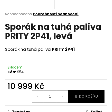
a
j
Průměrné
Neohodnoceno
Podrobnosti hodnocení
í
hodnocení
Sporák na tuhá paliva
produktu
t
je
?
PRITY 2P41, levá
0,0
z
5
hvězdiček.
Sporák na tuhá paliva
PRITY 2P41
HLEDAT
Skladem
Kód:
954
D
10 999 Kč
o
p
Měrná
o
DO KOŠÍKU
cena:
r
u
Zeptat se
Sdílet