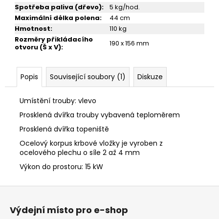
Spotřeba paliva (dřevo)
:
5 kg/hod.
Maximální délka polena
:
44 cm
Hmotnost
:
110 kg
Rozměry přikládacího
190 x 156 mm
otvoru (Š x V)
:
Popis
Související soubory (1)
Diskuze
Umístění trouby: vlevo
Prosklená dvířka trouby vybavená teploměrem
Prosklená dvířka topeniště
Ocelový korpus krbové vložky je vyroben z
ocelového plechu o síle 2 až 4 mm
Výkon do prostoru: 15 kW
Z
á
Výdejní místo pro e-shop
p