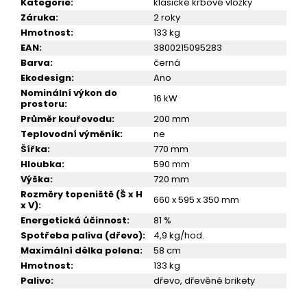
č
Kategorie
:
klasické krbové vložky
u
Záruka
:
2 roky
j
Hmotnost
:
133 kg
e
EAN
:
3800215095283
m
Barva
:
černá
e
Ekodesign
:
Ano
Nominální výkon do
16 kW
prostoru
:
SPORÁK
Průměr kouřovodu
:
200 mm
NA
Teplovodní výměník
:
ne
TUHÁ
Šířka
:
770 mm
PALIVA
PRITY
Hloubka
:
590 mm
GT
Výška
:
720 mm
FI
Rozměry topeniště (Š x H
S
660 x 595 x 350 mm
x V)
:
DR,
Energetická účinnost
:
81 %
NEREZOVÁ
TROUBA,
Spotřeba paliva (dřevo)
:
4,9 kg/hod.
BURGUNDY,
Maximální délka polena
:
58 cm
PRAVÁ
Hmotnost
:
133 kg
29
Palivo
:
dřevo, dřevěné brikety
999
Kč