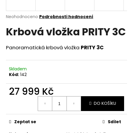
a
j
Průměrné
Neohodnoceno
Podrobnosti hodnocení
í
hodnocení
Krbová vložka PRITY 3C
produktu
t
je
?
0,0
z
Panoramatická krbová vložka
PRITY 3C
5
hvězdiček.
Skladem
HLEDAT
Kód:
142
27 999 Kč
D
Měrná
o
DO KOŠÍKU
cena:
p
o
r
Zeptat se
Sdílet
u