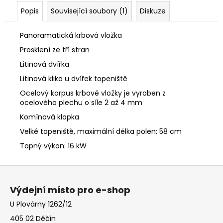
Popis
Související soubory (1)
Diskuze
Panoramatická krbová vložka
Prosklení ze tří stran
Litinová dvířka
Litinová klika u dvířek topeniště
Ocelový korpus krbové vložky je vyroben z
ocelového plechu o síle 2 až 4 mm
Komínová klapka
Velké topeniště, maximální délka polen: 58 cm
Topný výkon: 16 kW
Z
á
Výdejní místo pro e-shop
p
U Plovárny 1262/12
a
405 02 Děčín