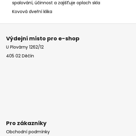
spalování, účinnost a zajišťuje oplach skla
Kovová dveřní klika
Z
á
Výdejní místo pro e-shop
p
U Plovárny 1262/12
a
405 02 Děčín
t
í
Pro zákazníky
Obchodní podmínky