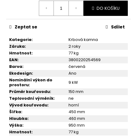
č
Měrná
u
DO KOŠÍKU
cena:
j
e
m
Zeptat se
Sdílet
e
Kategorie
:
Krbová kamna
Záruka
:
2 roky
KRBOVÁ
Hmotnost
:
77 kg
KAMNA
EAN
:
3800220254569
VICTORIA
Barva
:
červená
NERO
Ekodesign
:
Ano
14
Nominální výkon do
999
9 kW
prostoru
:
Kč
Průměr kouřovodu
:
150 mm
Teplovodní výměník
:
ne
Vývod kouřovodu
:
horní
Šířka
:
450 mm
Hloubka
:
460 mm
Výška
:
950 mm
Hmotnost
:
77 kg