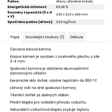
Palivo
:
dřevo, dřevěné brikety
Energetická účinnost
:
83,08 %
Rozměry topeniště (Š x H
340 x 324 x 406 mm
x V)
:
Spotřeba paliva (dřevo)
:
3,92 kg/hod.
Popis
Související soubory (1)
Diskuze
Červená krbová kamna
Korpus kamen je vyroben z ocelového plechu o síle
3-4 mm
Spalovací komora je obložená akumulačními
šamotovými
cihlami
Keramické sklo dvířek, odolné teplotám do 850 °C
Litinový rošt na dně spalovací komory
Těsnění dvířek ze skelných vláken
Přední klapka pro ovládání přívodu vzduchu
Sekundární vzduchová klapka zvyšuje teplotu