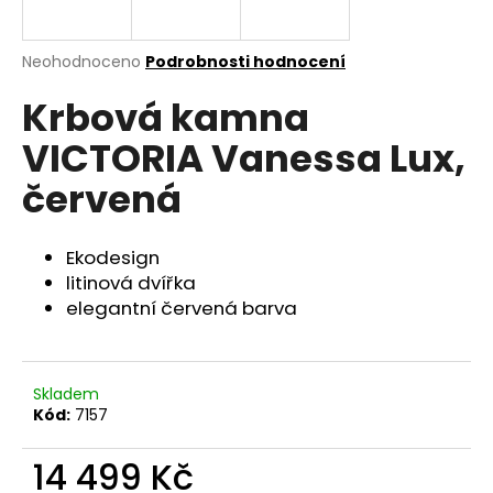
a
j
Průměrné
Neohodnoceno
Podrobnosti hodnocení
í
hodnocení
Krbová kamna
produktu
t
je
?
VICTORIA Vanessa Lux,
0,0
z
červená
5
hvězdiček.
Ekodesign
HLEDAT
litinová dvířka
elegantní červená barva
D
o
Skladem
p
Kód:
7157
o
r
14 499 Kč
u