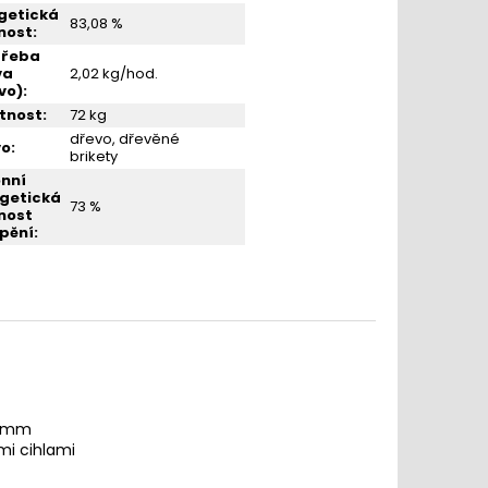
getická
83,08 %
nost
:
třeba
va
2,02 kg/hod.
vo)
:
tnost
:
72 kg
dřevo, dřevěné
vo
:
brikety
nní
getická
73 %
nost
pění
:
4 mm
mi
cihlami