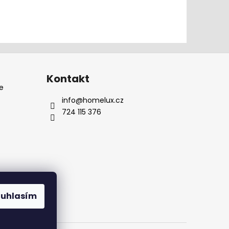
Kontakt
e
info
@
homelux.cz
724 115 376
ouhlasím