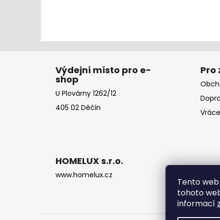
Z
á
Výdejní místo pro e-
Pro
shop
p
Obch
a
U Plovárny 1262/12
Dopra
t
405 02 Děčín
Vráce
í
HOMELUX s.r.o.
www.homelux.cz
Tento web 
tohoto webu
informací