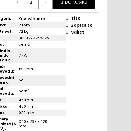
VICTORIA NERO
DO KOŠÍKU
:
Tisk
gorie
:
Krbová kamna
ka
:
2 roky
Zeptat se
tnost
:
72 kg
Sdílet
3800220255375
va
:
černá
nální
n do
7 kW
toru
:
měr
150 mm
řovodu
:
ovodní
ne
ěník
:
od
horní
řovodu
:
a
:
460 mm
ubka
:
400 mm
ka
:
920 mm
měry
340 x 233 x 420
niště (Š
mm
 V)
: