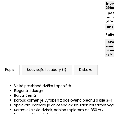
Ener
účin
Spo
pali
(dře
Hmo
Pali
Sezó
ener
účin
vytá
Popis
Související soubory (1)
Diskuze
Velká prosklená dvířka topeniště
Elegantní design
Barva: černá
Korpus kamen je vyroben z ocelového plechu o síle 3-
Spalovací komora je obložená akumulačními
šamotový
Keramické sklo dvířek, odolné teplotám do 850 °C