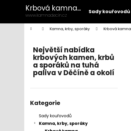
K
Přejít
Krbová kamna
na
o
Sady kouřovodů
Děčín
obsah
Zpět
Zpět
www.kamnadecin.cz
š
do
do
í
Domů
Kamna, krby, sporáky
Krbová kamna
k
obchodu
obchodu
P
o
Největší nabídka
s
krbových kamen, krbů
t
a sporáků na tuhá
r
paliva v Děčíně a okolí
a
n
n
Přeskočit
í
kategorie
Kategorie
p
a
Sady kouřovodů
n
Kamna, krby, sporáky
e
Krbová kamna