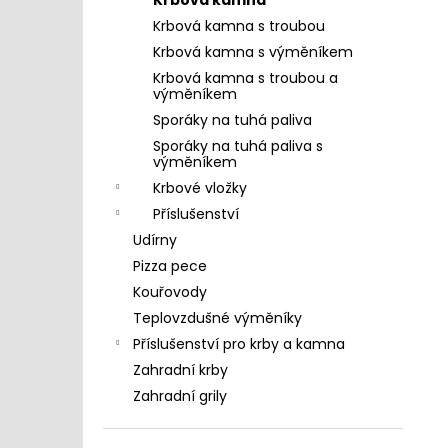
KRBOVÁ KAMNA S TROUBOU A
l
VÝMĚNÍKEM PRITY FG W20
Krbová kamna s troubou
22 999 Kč
Krbová kamna s výměníkem
Krbová kamna s troubou a
výměníkem
Sporáky na tuhá paliva
Sporáky na tuhá paliva s
výměníkem
Krbové vložky
Příslušenství
Udírny
Pizza pece
Kouřovody
Teplovzdušné výměníky
Příslušenství pro krby a kamna
Zahradní krby
Zahradní grily