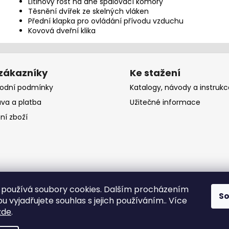
Litinový rošt na dně spalovací komory
Těsnění dvířek ze skelných vláken
Přední klapka pro ovládání přívodu vzduchu
Kovová dveřní klika
 zákazníky
Ke stažení
odní podmínky
Katalogy, návody a instrukc
va a platba
Užitečné informace
ní zboží
používá soubory cookies. Dalším procházením
S
 vyjadřujete souhlas s jejich používáním.. Více
zde
.