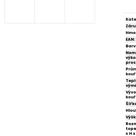
KRBOVÁ KAMNA VICTORIA TRIUMPH
KRBOVÁ KAMNA 
cena
16 999 Kč
14 999 Kč
Kate
Záru
Hmo
EAN
:
Bar
Nomi
výko
pros
Prů
kou
Tepl
vým
Výv
kou
Šířk
Hlo
Výš
Roz
tope
x H x