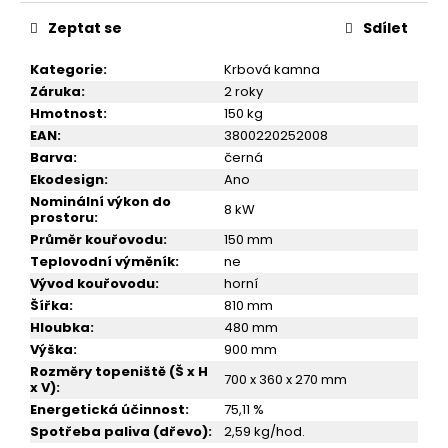
č
u
Zeptat se
Sdílet
j
e
Kategorie
:
Krbová kamna
m
Záruka
:
2 roky
e
Hmotnost
:
150 kg
EAN
:
3800220252008
Barva
:
černá
KRBOVÁ
Ekodesign
:
Ano
KAMNA
Nominální výkon do
S
8 kW
prostoru
:
TROUBOU
A
Průměr kouřovodu
:
150 mm
VÝMĚNÍKEM
Teplovodní výměník
:
ne
PRITY
Vývod kouřovodu
:
horní
FG
W20
Šířka
:
810 mm
Hloubka
:
480 mm
22
999
Výška
:
900 mm
Kč
Rozměry topeniště (Š x H
700 x 360 x 270 mm
x V)
:
Energetická účinnost
:
75,11 %
Spotřeba paliva (dřevo)
:
2,59 kg/hod.