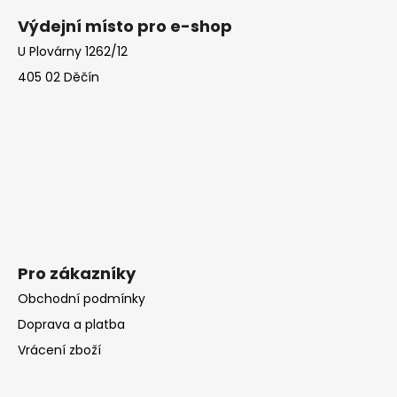
á
Výdejní místo pro e-shop
p
U Plovárny 1262/12
a
405 02 Děčín
t
í
Pro zákazníky
Obchodní podmínky
Doprava a platba
Vrácení zboží