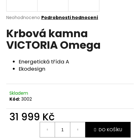
a
j
Průměrné
Neohodnoceno
Podrobnosti hodnocení
í
hodnocení
Krbová kamna
produktu
t
je
?
VICTORIA Omega
0,0
z
5
hvězdiček.
Energetická třída A
Ekodesign
HLEDAT
Skladem
D
Kód:
3002
o
p
31 999 Kč
o
Měrná
r
DO KOŠÍKU
cena:
u