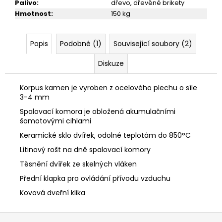
Palivo
:
dřevo, dřevěné brikety
Hmotnost
:
150 kg
Popis
Podobné (1)
Související soubory (2)
Diskuze
Korpus kamen je vyroben z ocelového plechu o síle
3-4 mm
Spalovací komora je obložená akumulačními
šamotovými
cihlami
Keramické sklo dvířek, odolné teplotám do 850°C
Litinový rošt na dně spalovací komory
Těsnění dvířek ze skelných vláken
Přední klapka pro ovládání přívodu vzduchu
Kovová dveřní klika
Z