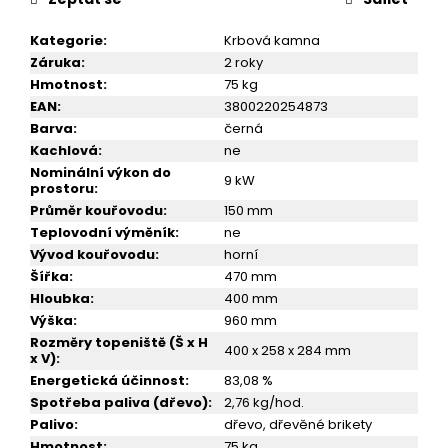
č
u
Kategorie
:
Krbová kamna
j
Záruka
:
2 roky
e
Hmotnost
:
75 kg
m
EAN
:
3800220254873
e
Barva
:
černá
Kachlová
:
ne
KRBOVÁ
Nominální výkon do
9 kW
KAMNA
prostoru
:
VICTORIA
Průměr kouřovodu
:
150 mm
TRIUMPH
Teplovodní výměník
:
ne
16
Vývod kouřovodu
:
horní
999
Šířka
:
470 mm
Kč
Hloubka
:
400 mm
Výška
:
960 mm
Rozměry topeniště (Š x H
400 x 258 x 284 mm
x V)
:
Energetická účinnost
:
83,08 %
Spotřeba paliva (dřevo)
:
2,76 kg/hod.
Palivo
:
dřevo, dřevěné brikety
Hmotnost
:
75 kg