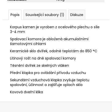
Popis
Související soubory (1)
Diskuze
Korpus kamen je vyroben z ocelového plechu o síle
3-4 mm
Spalovací komora je obložená akumulačními
šamotovými
cihlami
Keramické sklo dvířek, odolné teplotám do 850 °C
Litinový rošt na dně spalovací komory
Těsnění dvířek ze skelných vláken
Přední klapka pro ovládání přívodu vzduchu
Sekundární vzduchová klapka zvyšuje teplotu
spalování, účinnost a zajišťuje oplach skla
Kovová dveřní klika
Z
á