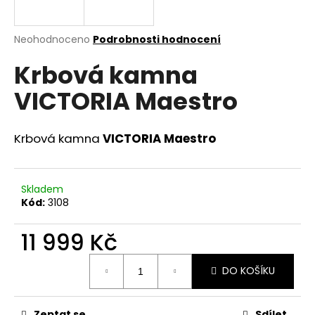
a
j
Průměrné
Neohodnoceno
Podrobnosti hodnocení
í
hodnocení
Krbová kamna
produktu
t
je
?
VICTORIA Maestro
0,0
z
5
hvězdiček.
Krbová kamna
VICTORIA Maestro
HLEDAT
Skladem
Kód:
3108
D
11 999 Kč
o
p
Měrná
o
DO KOŠÍKU
cena:
r
u
Zeptat se
Sdílet