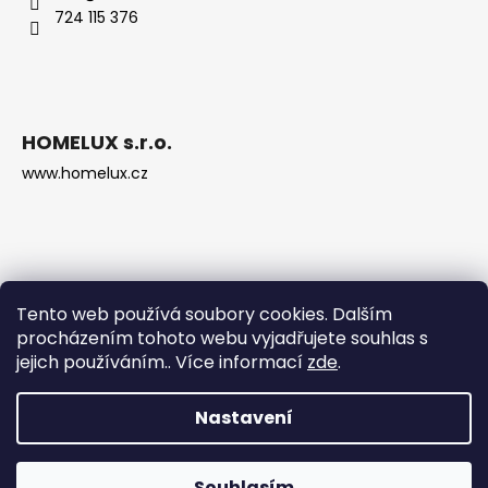
724 115 376
HOMELUX s.r.o.
www.homelux.cz
Tento web používá soubory cookies. Dalším
procházením tohoto webu vyjadřujete souhlas s
jejich používáním.. Více informací
zde
.
Nastavení
Vytvořil Shoptet
Copyright 2026
Krbová kamna Děčín
. Všechna práva
Souhlasím
vyhrazena.