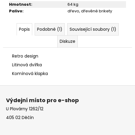
Hmotnost
:
64 kg
Palivo
:
dřevo, dřevěné brikety
Popis
Podobné (1)
Související soubory (1)
Diskuze
Retro design
Litinová dvířka
Komínová klapka
Z
á
Výdejní místo pro e-shop
p
U Plovárny 1262/12
a
405 02 Děčín
t
í