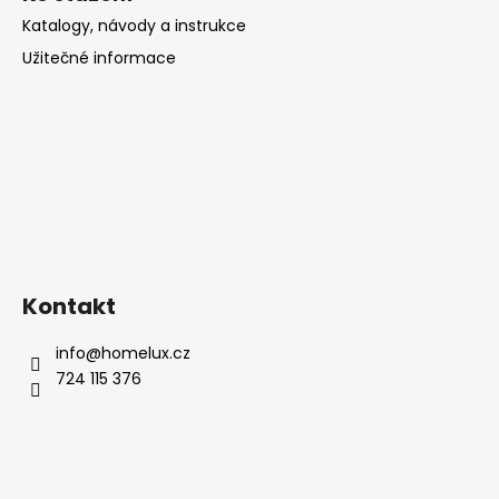
Katalogy, návody a instrukce
Užitečné informace
Kontakt
info
@
homelux.cz
724 115 376