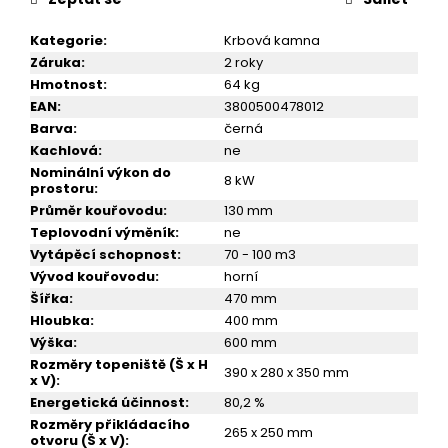
č
u
Kategorie
:
Krbová kamna
j
Záruka
:
2 roky
e
Hmotnost
:
64 kg
m
EAN
:
3800500478012
e
Barva
:
černá
Kachlová
:
ne
KRBOVÁ
Nominální výkon do
8 kW
KAMNA
prostoru
:
VICTORIA
Průměr kouřovodu
:
130 mm
NERO
Teplovodní výměník
:
ne
14
Vytápěcí schopnost
:
70 - 100 m3
999
Vývod kouřovodu
:
horní
Kč
Šířka
:
470 mm
Hloubka
:
400 mm
Výška
:
600 mm
Rozměry topeniště (Š x H
390 x 280 x 350 mm
x V)
:
Energetická účinnost
:
80,2 %
Rozměry přikládacího
265 x 250 mm
otvoru (Š x V)
: