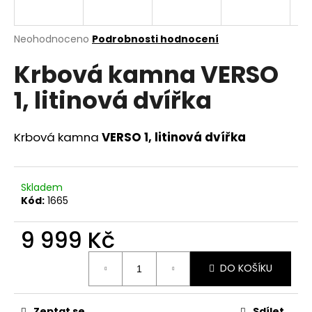
a
j
Průměrné
Neohodnoceno
Podrobnosti hodnocení
í
hodnocení
Krbová kamna VERSO
produktu
t
je
?
1, litinová dvířka
0,0
z
5
hvězdiček.
Krbová kamna
VERSO 1, litinová dvířka
HLEDAT
Skladem
Kód:
1665
D
9 999 Kč
o
p
Měrná
o
DO KOŠÍKU
cena:
r
u
Zeptat se
Sdílet