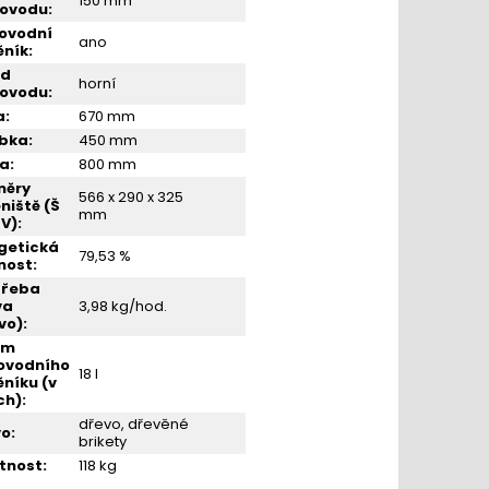
150 mm
řovodu
:
ovodní
ano
ěník
:
od
horní
řovodu
:
a
:
670 mm
ubka
:
450 mm
ka
:
800 mm
měry
566 x 290 x 325
niště (Š
mm
 V)
:
getická
79,53 %
nost
:
třeba
va
3,98 kg/hod.
vo)
:
em
ovodního
18 l
níku (v
ch)
:
dřevo, dřevěné
vo
:
brikety
tnost
:
118 kg