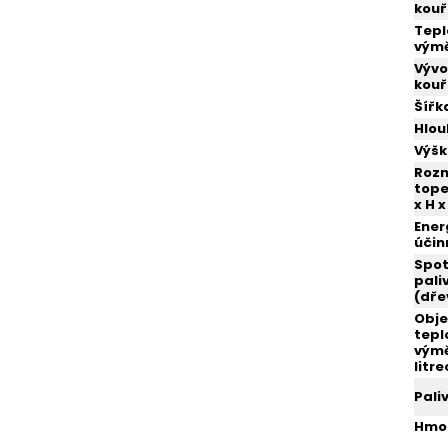
kou
Tepl
vým
Výv
kou
Šířk
Hlo
Výš
Roz
tope
x H x
Ener
účin
Spo
pali
(dře
Obj
tepl
výmě
litre
Pali
Hmo