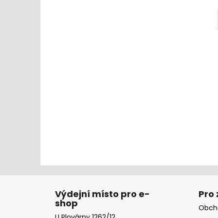
Z
á
Výdejní místo pro e-
Pro
shop
p
Obch
U Plovárny 1262/12