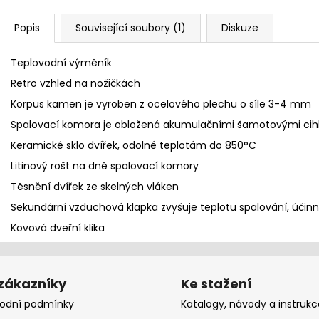
Popis
Související soubory (1)
Diskuze
Teplovodní výměník
Retro vzhled na nožičkách
Korpus kamen je vyroben z ocelového plechu o síle 3-4 mm
Spalovací komora je obložená akumulačními
šamotovými
cih
Keramické sklo dvířek, odolné teplotám do 850°C
Litinový rošt na dně spalovací komory
Těsnění dvířek ze skelných vláken
Sekundární vzduchová klapka zvyšuje teplotu spalování, účinno
Kovová dveřní klika
 zákazníky
Ke stažení
odní podmínky
Katalogy, návody a instrukc