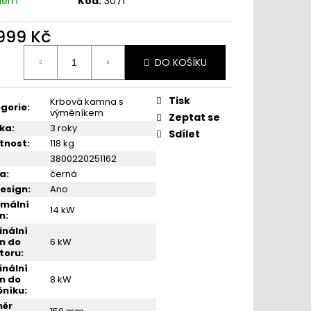
adem
Kód:
3071
VICTORIA NERO
 999 Kč
ná
DO KOŠÍKU
:
Tisk
Krbová kamna s
gorie
:
výměníkem
Zeptat se
ka
:
3 roky
Sdílet
tnost
:
118 kg
3800220251162
va
:
černá
esign
:
Ano
mální
14 kW
n
:
nální
n do
6 kW
toru
:
nální
n do
8 kW
ěníku
:
měr