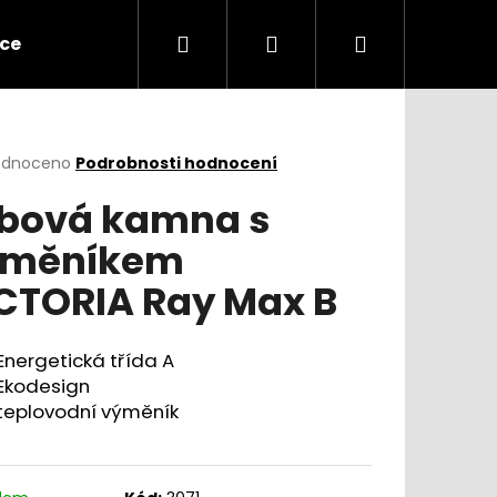
Hledat
Přihlášení
Nákupní
ece
Kouřovody
Teplovzdušné výměníky
košík
rné
odnoceno
Podrobnosti hodnocení
cení
bová kamna s
ktu
ýměníkem
CTORIA Ray Max B
ček.
Energetická třída A
Ekodesign
teplovodní výměník
Následující