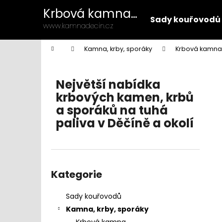
K
Přejít
Krbová kamna
na
o
Sady kouřovodů
Děčín
obsah
Zpět
Zpět
www.kamnadecin.cz
š
do
do
í
Domů
Kamna, krby, sporáky
Krbová kamna
k
obchodu
obchodu
P
o
Největší nabídka
s
krbových kamen, krbů
t
a sporáků na tuhá
r
paliva v Děčíně a okolí
a
n
n
Přeskočit
í
kategorie
Kategorie
p
a
Sady kouřovodů
n
Kamna, krby, sporáky
e
Krbová kamna