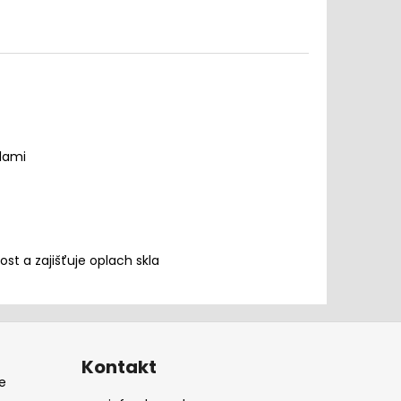
lami
st a zajišťuje oplach skla
Kontakt
e