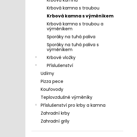
KRBOVÁ KAMNA S TROUBOU A
l
VÝMĚNÍKEM PRITY FG W20
Krbová kamna s troubou
22 999 Kč
Krbová kamna s výměníkem
Krbová kamna s troubou a
výměníkem
Sporáky na tuhá paliva
Sporáky na tuhá paliva s
výměníkem
Krbové vložky
Příslušenství
Udírny
Pizza pece
Kouřovody
Teplovzdušné výměníky
Příslušenství pro krby a kamna
Zahradní krby
Zahradní grily