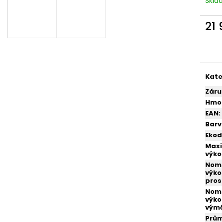
Skl
KRBOVÁ KAMNA VICTORIA TRIUMPH
KRBOVÁ KAMNA 
16 999 Kč
14 999 Kč
21
Měr
cena
Kate
Záru
Hmo
EAN
:
Bar
Ekod
Maxi
výko
Nomi
výko
pros
Nomi
výko
vým
Prů