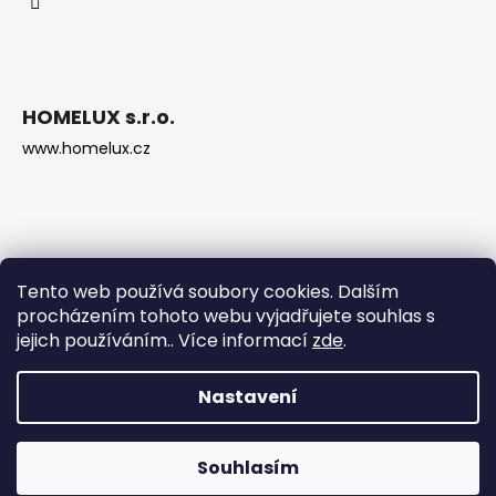
HOMELUX s.r.o.
www.homelux.cz
Tento web používá soubory cookies. Dalším
procházením tohoto webu vyjadřujete souhlas s
jejich používáním.. Více informací
zde
.
Nastavení
Vytvořil Shoptet
Copyright 2026
Krbová kamna Děčín
. Všechna práva
Souhlasím
vyhrazena.