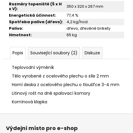
Rozměry topeniště (Š x H
350 x 320 x 267 mm
x V)
:
Energetická účinnost
:
77,4 %
Spotřeba paliva (dřevo)
:
4,2 kg/hod.
Palivo
:
dřevo, dřevěné brikety
Hmotnost
:
65 kg
Popis
Související soubory (2)
Diskuze
Teplovodní výměník
Tělo vyrobené z ocelového plechu o síle 2 mm
Horní deska z ocelového plechu o tloušťce 3-4 mm
Litinový rošt na dně spalovací komory
Komínová klapka
Z
á
Výdejní místo pro e-shop
p