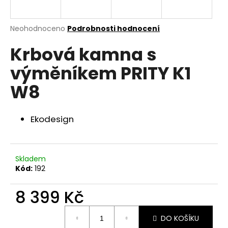
a
j
Průměrné
Neohodnoceno
Podrobnosti hodnocení
í
hodnocení
Krbová kamna s
produktu
t
je
?
výměníkem PRITY K1
0,0
z
W8
5
hvězdiček.
Ekodesign
HLEDAT
Skladem
D
Kód:
192
o
p
8 399 Kč
o
r
Měrná
u
DO KOŠÍKU
cena: