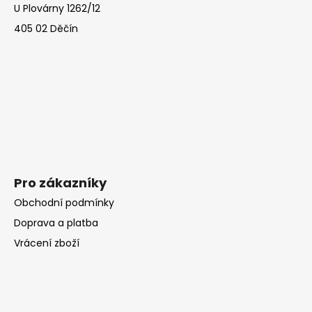
U Plovárny 1262/12
a
405 02 Děčín
t
í
Pro zákazníky
Obchodní podmínky
Doprava a platba
Vrácení zboží