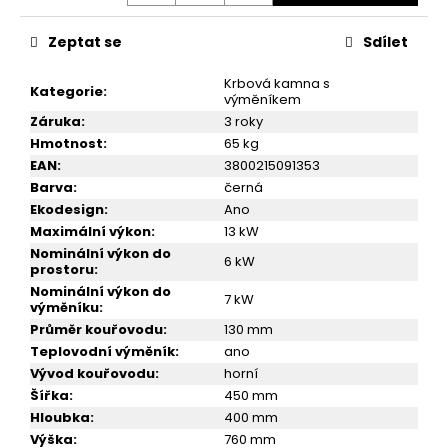
č
u
Zeptat se
Sdílet
j
e
Krbová kamna s
m
Kategorie
:
výměníkem
e
Záruka
:
3 roky
Hmotnost
:
65 kg
EAN
:
3800215091353
SPORÁK
NA
Barva
:
černá
TUHÁ
Ekodesign
:
Ano
PALIVA
Maximální výkon
:
13 kW
VERSO
Nominální výkon do
CS
6 kW
prostoru
:
INOX,
ČERVENÁ
Nominální výkon do
7 kW
výměníku
:
17
Průměr kouřovodu
:
130 mm
999
Kč
Teplovodní výměník
:
ano
Vývod kouřovodu
:
horní
Šířka
:
450 mm
Hloubka
:
400 mm
Výška
:
760 mm