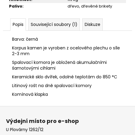
Palivo
:
dřevo, dřevěné brikety
Popis
Související soubory (1)
Diskuze
Barva: černá
Korpus kamen je vyroben z ocelového plechu o síle
2-3 mm
Spalovací komora je obložená akumulačními
šamotovými
cihlami
Keramické sklo dvířek, odolné teplotám do 850 °C
Litinový rošt na dně spalovací komory
Komínová klapka
Z
á
Výdejní místo pro e-shop
p
U Plovárny 1262/12
a