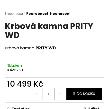
a
j
Průměrné
1 hodnocení
Podrobnosti hodnocení
í
hodnocení
Krbová kamna PRITY
produktu
t
je
?
WD
5,0
z
5
hvězdiček.
Krbová kamna
PRITY WD
HLEDAT
Skladem
Kód:
260
D
10 499 Kč
o
p
Měrná
o
DO KOŠÍKU
cena:
r
u
Zeptat se
Sdílet