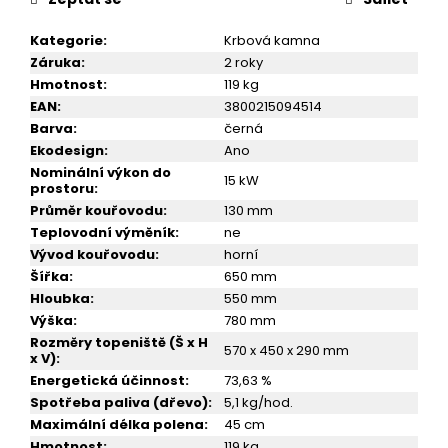
č
u
Kategorie
:
Krbová kamna
j
Záruka
:
2 roky
e
Hmotnost
:
119 kg
m
EAN
:
3800215094514
e
Barva
:
černá
Ekodesign
:
Ano
KRBOVÁ
Nominální výkon do
15 kW
KAMNA
prostoru
:
VICTORIA
Průměr kouřovodu
:
130 mm
TRIUMPH
Teplovodní výměník
:
ne
16
Vývod kouřovodu
:
horní
999
Šířka
:
650 mm
Kč
Hloubka
:
550 mm
Výška
:
780 mm
Rozměry topeniště (Š x H
570 x 450 x 290 mm
x V)
:
Energetická účinnost
:
73,63 %
Spotřeba paliva (dřevo)
:
5,1 kg/hod.
Maximální délka polena
:
45 cm
Hmotnost
:
119 kg