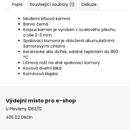
Popis
Související soubory (1)
Diskuze
Moderní krbová kamna
Barva: černá
Korpus kamen je vyroben z ocelového plechu
o síle 2-3 mm
Spalovací komora je obložená akumulačními
šamotovými
cihlami
Keramické sklo dvířek, odolné teplotám do 850
°C
Litinový rošt na dně spalovací komory
Kovová dveřní klika
Komínová klapka
Z
á
Výdejní místo pro e-shop
p
U Plovárny 1262/12
a
405 02 Děčín
t
í