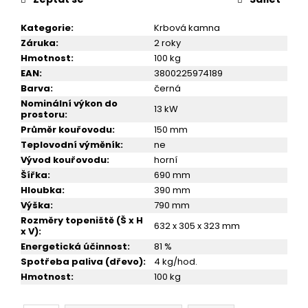
č
u
Kategorie
:
Krbová kamna
j
Záruka
:
2 roky
e
Hmotnost
:
100 kg
m
EAN
:
3800225974189
e
Barva
:
černá
Nominální výkon do
13 kW
prostoru
:
KRBOVÁ
KAMNA
Průměr kouřovodu
:
150 mm
VICTORIA
Teplovodní výměník
:
ne
TRIUMPH
Vývod kouřovodu
:
horní
16
Šířka
:
690 mm
999
Hloubka
:
390 mm
Kč
Výška
:
790 mm
Rozměry topeniště (Š x H
632 x 305 x 323 mm
x V)
:
Energetická účinnost
:
81 %
Spotřeba paliva (dřevo)
:
4 kg/hod.
Hmotnost
:
100 kg