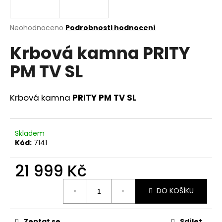
a
j
Průměrné
Neohodnoceno
Podrobnosti hodnocení
í
hodnocení
Krbová kamna PRITY
produktu
t
je
?
PM TV SL
0,0
z
5
hvězdiček.
Krbová kamna
PRITY PM TV SL
HLEDAT
Skladem
Kód:
7141
D
21 999 Kč
o
p
Měrná
o
DO KOŠÍKU
cena:
r
u
Zeptat se
Sdílet